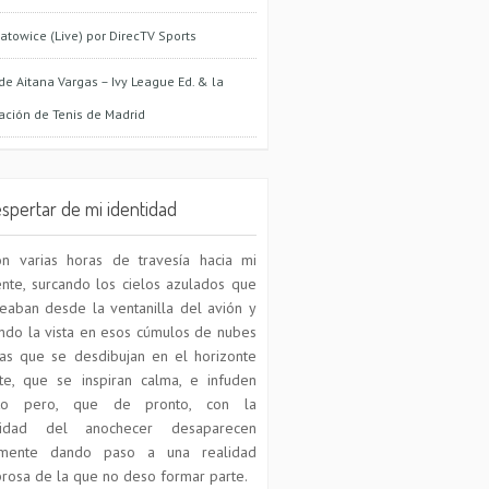
atowice (Live) por DirecTV Sports
 de Aitana Vargas – Ivy League Ed. & la
ación de Tenis de Madrid
espertar de mi identidad
on varias horas de travesía hacia mi
nte, surcando los cielos azulados que
eaban desde la ventanilla del avión y
ndo la vista en esos cúmulos de nubes
as que se desdibujan en el horizonte
te, que se inspiran calma, e infuden
nto pero, que de pronto, con la
ridad del anochecer desaparecen
amente dando paso a una realidad
rosa de la que no deso formar parte.