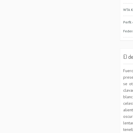
WTA K
Perfil
Feder
El d
Fuer
prese
se ot
clava
blanc
celes
alie
oscu
lent
teneb