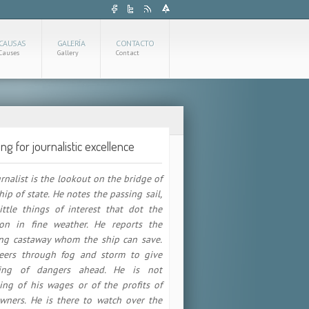
CAUSAS
GALERÍA
CONTACTO
Causes
Gallery
Contact
ing for journalistic excellence
urnalist is the lookout on the bridge of
hip of state. He notes the passing sail,
ittle things of interest that dot the
zon in fine weather. He reports the
ing castaway whom the ship can save.
eers through fog and storm to give
ing of dangers ahead. He is not
ing of his wages or of the profits of
wners. He is there to watch over the