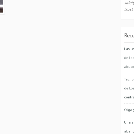
safe
trust
Rece
Las l
de la
abuso
Tecno
de Lo
contr
Olga 
Una s
aban