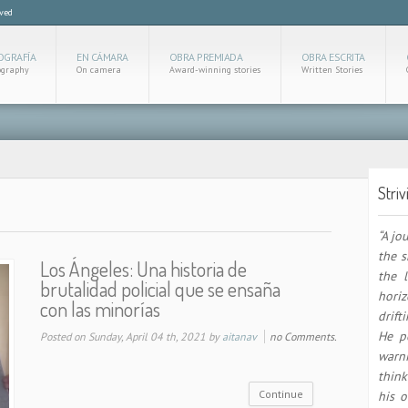
rved
OGRAFÍA
EN CÁMARA
OBRA PREMIADA
OBRA ESCRITA
ography
On camera
Award-winning stories
Written Stories
Striv
“A jo
the s
Los Ángeles: Una historia de
the l
brutalidad policial que se ensaña
hori
con las minorías
drift
He p
Posted on Sunday, April 04 th, 2021 by
aitanav
no Comments.
warn
think
Continue
his o