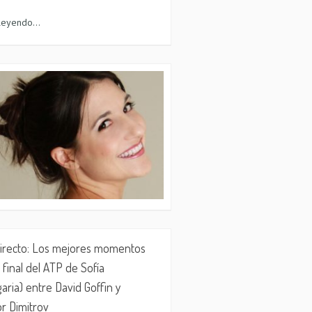
 leyendo…
irecto: Los mejores momentos
 final del ATP de Sofía
garia) entre David Goffin y
or Dimitrov