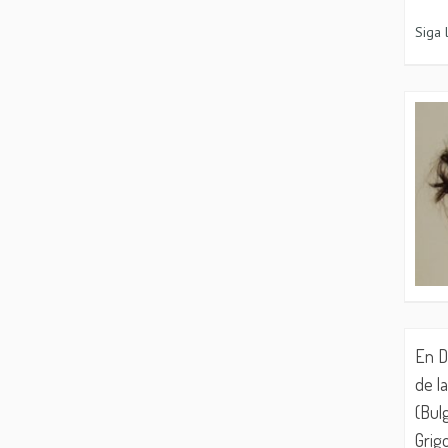
Siga
En D
de la
(Bul
Grig