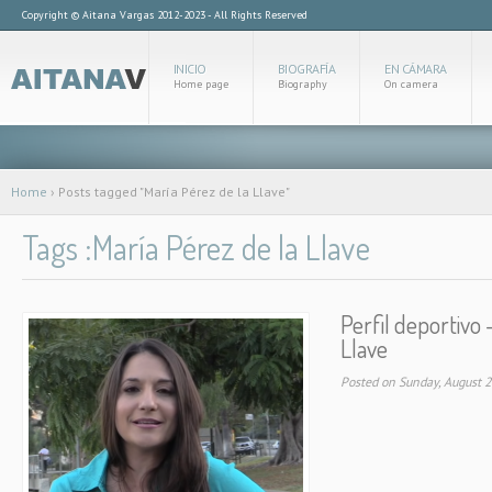
Copyright © Aitana Vargas 2012-2023 - All Rights Reserved
INICIO
BIOGRAFÍA
EN CÁMARA
Home page
Biography
On camera
Home
›
Posts tagged "María Pérez de la Llave"
Tags :María Pérez de la Llave
Perfil deportivo 
Llave
Posted on Sunday, August 