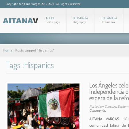
Copyright © Aitana Vargas 2012-2023 - All Rights Reserved
INICIO
BIOGRAFÍA
EN CÁMARA
Home page
Biography
On camera
Home
›
Posts tagged "Hispanics"
Tags :Hispanics
Los Ángeles cele
Independencia de
espera de la ref
Posted on Tuesday, Septem
Comments.
AITANA VARGAS 16.
comunidad latina de 