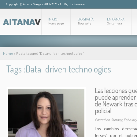
Copyright © Aitana Vargas 2012-2023 - All Rights Reserved
INICIO
BIOGRAFÍA
EN CÁMARA
Home page
Biography
On camera
Home
›
Posts tagged "Data-driven technologies"
Tags :Data-driven technologies
Las lecciones qu
puede aprender 
de Newark tras 
policial
Posted on Sunday, Februar
Los cambios decret
Jersey) por el gobie