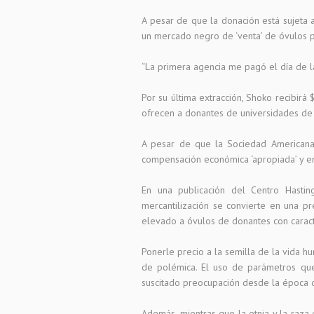
A pesar de que la donación está sujeta a
un mercado negro de ‘venta’ de óvulos po
“La primera agencia me pagó el día de la 
Por su última extracción, Shoko recibir
ofrecen a donantes de universidades de é
A pesar de que la Sociedad Americana
compensación económica ‘apropiada’ y e
En una publicación del Centro Hasting
mercantilización se convierte en una p
elevado a óvulos de donantes con caracter
Ponerle precio a la semilla de la vida h
de polémica. El uso de parámetros que,
suscitado preocupación desde la época d
Además, mientras que la etnia y la raza 