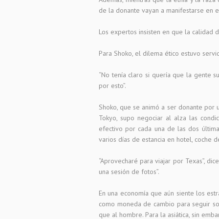
de la donante vayan a manifestarse en e
Los expertos insisten en que la calidad 
Para Shoko, el dilema ético estuvo serv
“No tenía claro si quería que la gente 
por esto”.
Shoko, que se animó a ser donante por un
Tokyo, supo negociar al alza las cond
efectivo por cada una de las dos últim
varios días de estancia en hotel, coche d
“Aprovecharé para viajar por Texas”, dic
una sesión de fotos”.
En una economía que aún siente los estra
como moneda de cambio para seguir sob
que al hombre. Para la asiática, sin em