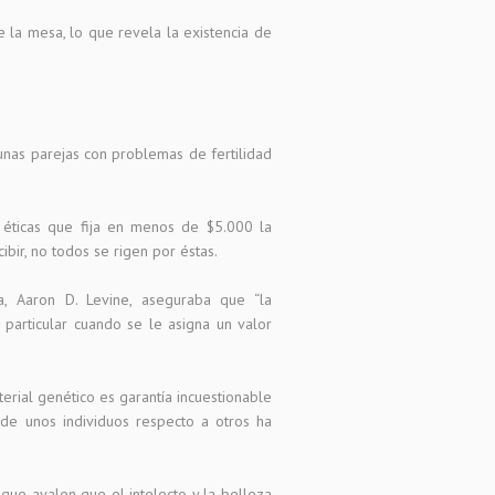
e la mesa, lo que revela la existencia de
unas parejas con problemas de fertilidad
éticas que fija en menos de $5.000 la
ir, no todos se rigen por éstas.
ia, Aaron D. Levine, aseguraba que “la
particular cuando se le asigna un valor
erial genético es garantía incuestionable
 de unos individuos respecto a otros ha
 que avalen que el intelecto y la belleza