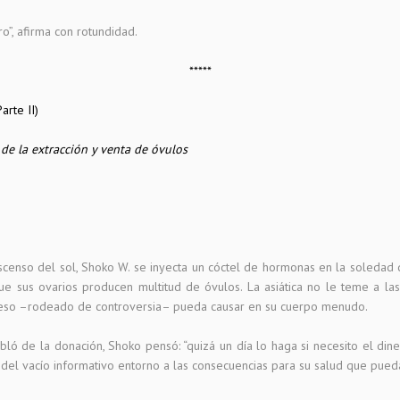
o”, afirma con rotundidad.
*****
arte II)
 de la extracción y venta de óvulos
escenso del sol, Shoko W. se inyecta un cóctel de hormonas en la soledad 
e sus ovarios producen multitud de óvulos. La asiática no le teme a las 
oceso –rodeado de controversia– pueda causar en su cuerpo menudo.
ó de la donación, Shoko pensó: “quizá un día lo haga si necesito el diner
del vacío informativo entorno a las consecuencias para su salud que pueda