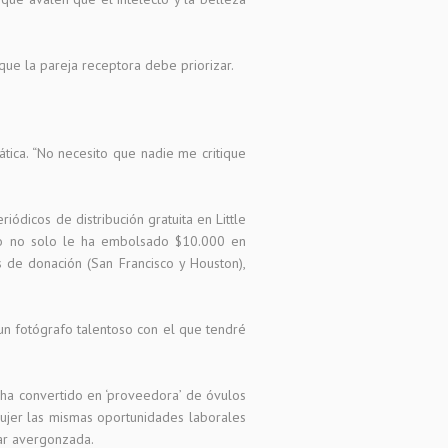
que la pareja receptora debe priorizar.
tica. “No necesito que nadie me critique
ódicos de distribución gratuita en Little
ato no solo le ha embolsado $10.000 en
 de donación (San Francisco y Houston),
 un fotógrafo talentoso con el que tendré
e ha convertido en ‘proveedora’ de óvulos
jer las mismas oportunidades laborales
tar avergonzada.