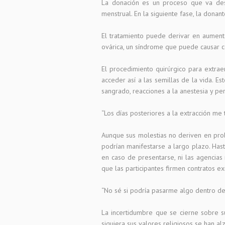
La donación es un proceso que va des
menstrual. En la siguiente fase, la dona
El tratamiento puede derivar en aument
ovárica, un síndrome que puede causar c
El procedimiento quirúrgico para extraer
acceder así a las semillas de la vida. E
sangrado, reacciones a la anestesia y pe
“Los días posteriores a la extracción me
Aunque sus molestias no deriven en pro
podrían manifestarse a largo plazo. Hast
en caso de presentarse, ni las agencias 
que las participantes firmen contratos e
“No sé si podría pasarme algo dentro de
La incertidumbre que se cierne sobre su
siquiera sus valores religiosos se han a