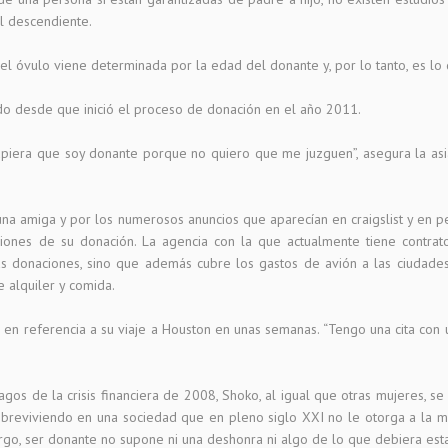
l descendiente.
del óvulo viene determinada por la edad del donante y, por lo tanto, es lo 
ido desde que inició el proceso de donación en el año 2011.
supiera que soy donante porque no quiero que me juzguen”, asegura la asiá
a amiga y por los numerosos anuncios que aparecían en craigslist y en peri
iciones de su donación. La agencia con la que actualmente tiene contr
as donaciones, sino que además cubre los gastos de avión a las ciudades
e alquiler y comida.
e en referencia a su viaje a Houston en unas semanas. “Tengo una cita con
gos de la crisis financiera de 2008, Shoko, al igual que otras mujeres, s
reviviendo en una sociedad que en pleno siglo XXI no le otorga a la mu
bargo, ser donante no supone ni una deshonra ni algo de lo que debiera es