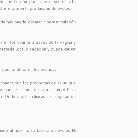
 medicación para interrumpir el ciclo
éstos disparen la producción de óvulos.
 además puede desatar hiperestimulación
da en los ovarios a través de la vagina y
anestesia local o sedación y puede causar
y siento dolor en los ovarios”.
esconoce son los problemas de salud que
gos que se asumen de cara al futuro. Pero
te. De hecho, las clínicas se aseguran de
imido al máximo su fábrica de óvulos. Ni