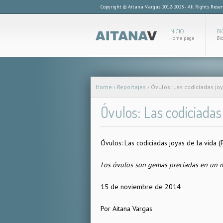
Copyright © Aitana Vargas 2012-2023 - All Rights Rese
INICIO
BI
Home page
Bi
Home
›
Reportajes
›
Óvulos: Las codiciadas joy
Óvulos: Las codiciadas 
Óvulos: Las codiciadas joyas de la vida (P
Los óvulos son gemas preciadas en un m
15 de noviembre de 2014
Por Aitana Vargas