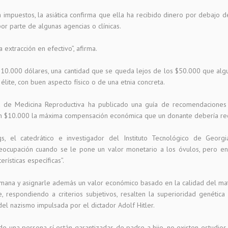
 impuestos, la asiática confirma que ella ha recibido dinero por debajo d
r parte de algunas agencias o clínicas.
extracción en efectivo”, afirma.
á $10.000 dólares, una cantidad que se queda lejos de los $50.000 que alg
lite, con buen aspecto físico o de una etnia concreta.
 de Medicina Reproductiva ha publicado una guía de recomendaciones 
n $10.000 la máxima compensación económica que un donante debería recib
s, el catedrático e investigador del Instituto Tecnológico de Georg
reocupación cuando se le pone un valor monetario a los óvulos, pero en 
ísticas específicas”.
umana y asignarle además un valor económico basado en la calidad del mat
 respondiendo a criterios subjetivos, resalten la superioridad genética
el nazismo impulsada por el dictador Adolf Hitler.
de una persona sí están garantizadas de padre a hijo, no existen estudios