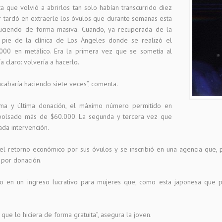
 que volvió a abrirlos tan solo habían transcurrido diez
r tardó en extraerle los óvulos que durante semanas esta
duciendo de forma masiva. Cuando, ya recuperada de la
o pie de la clínica de Los Ángeles donde se realizó el
000 en metálico. Era la primera vez que se sometía al
 claro: volvería a hacerlo.
acabaría haciendo siete veces”, comenta.
ima y última donación, el máximo número permitido en
mbolsado más de $60.000. La segunda y tercera vez que
ada intervención.
el retorno económico por sus óvulos y se inscribió en una agencia que, po
por donación.
o en un ingreso lucrativo para mujeres que, como esta japonesa que pr
que lo hiciera de forma gratuita”, asegura la joven.