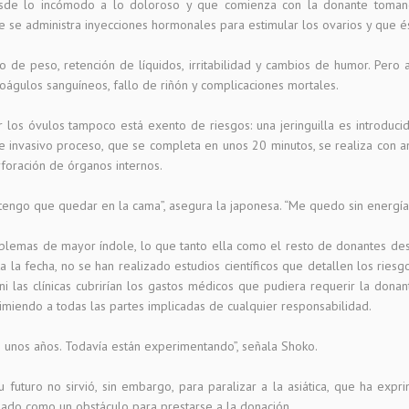
de lo incómodo a lo doloroso y que comienza con la donante tomando
nte se administra inyecciones hormonales para estimular los ovarios y que 
o de peso, retención de líquidos, irritabilidad y cambios de humor. Pero
oágulos sanguíneos, fallo de riñón y complicaciones mortales.
 los óvulos tampoco está exento de riesgos: una jeringuilla es introduci
ste invasivo proceso, que se completa en unos 20 minutos, se realiza con 
rforación de órganos internos.
 tengo que quedar en la cama”, asegura la japonesa. “Me quedo sin energía 
blemas de mayor índole, lo que tanto ella como el resto de donantes d
a la fecha, no se han realizado estudios científicos que detallen los ries
ni las clínicas cubrirían los gastos médicos que pudiera requerir la donan
ximiendo a todas las partes implicadas de cualquier responsabilidad.
 unos años. Todavía están experimentando”, señala Shoko.
 futuro no sirvió, sin embargo, para paralizar a la asiática, que ha expr
lzado como un obstáculo para prestarse a la donación.