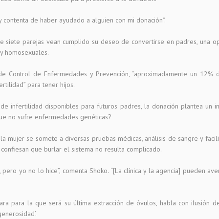
y contenta de haber ayudado a alguien con mi donación”.
e siete parejas vean cumplido su deseo de convertirse en padres, una opc
 y homosexuales.
o de Control de Enfermedades y Prevención, “aproximadamente un 12% 
rtilidad” para tener hijos.
s de infertilidad disponibles para futuros padres, la donación plantea un
que no sufre enfermedades genéticas?
la mujer se somete a diversas pruebas médicas, análisis de sangre y facilit
confiesan que burlar el sistema no resulta complicado.
o, pero yo no lo hice”, comenta Shoko. “[La clínica y la agencia] pueden a
ra para la que será su última extracción de óvulos, habla con ilusión de
generosidad’.