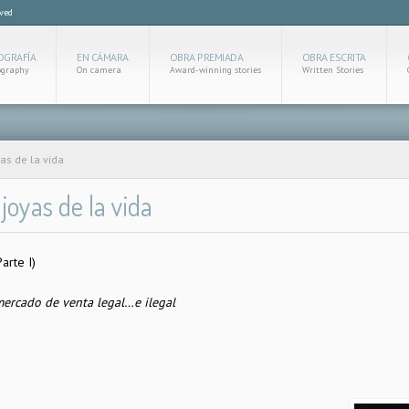
rved
OGRAFÍA
EN CÁMARA
OBRA PREMIADA
OBRA ESCRITA
ography
On camera
Award-winning stories
Written Stories
as de la vida
joyas de la vida
arte I)
ercado de venta legal…e ilegal