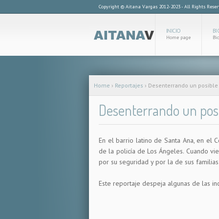
Copyright © Aitana Vargas 2012-2023 - All Rights Rese
INICIO
BI
Home page
Bi
Home
›
Reportajes
›
Desenterrando un posible
Desenterrando un pos
En el barrio latino de Santa Ana, en el
de la policía de Los Ángeles. Cuando vie
por su seguridad y por la de sus familias
Este reportaje despeja algunas de las in