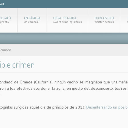
rved
OGRAFÍA
EN CÁMARA
OBRA PREMIADA
OBRA ESCRITA
ography
On camera
Award-winning stories
Written Stories
 crimen
ible crimen
 Condado de Orange (California), ningún vecino se imaginaba que una maña
ron a los efectivos acordonar la zona, en medio del desconcierto, los res
.
cógnitas surgidas aquel día de principios de 2013:
Desenterrando un posib