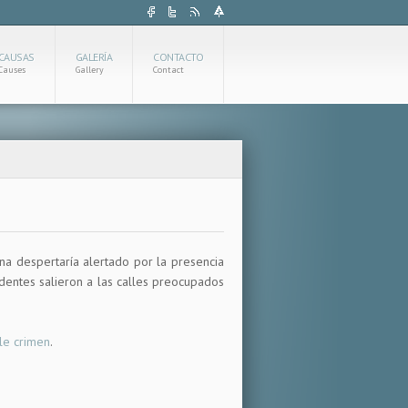
CAUSAS
GALERÍA
CONTACTO
Causes
Gallery
Contact
na despertaría alertado por la presencia
identes salieron a las calles preocupados
le crimen
.