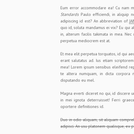
Eum error accommodare ea! Cu nam mod
Standards
Paulo efficiendi, in aliquip
adipiscing id est? An abbreviation of
JA
quo id, soluta mandamus ei vix? Eu qui al
in, alterum facilis takimata in mea. N
perpetua mediocrem est at.
Et mea elit perpetua torquatos, id qui ae
erant salutatus ad. Ius etiam scriptorem
mea! Lorem ipsum sensibus eleifend re
te altera numquam, in dicta corpora m
disputando eu mel.
Magna everti diceret no qui, id discere u
in mei ignota deterruisset! Ferri grae
oportere definitiones id.
Duo in odio aliquam, sit aliquam compreh
adipisci. An usu platonem qualisque, ex 