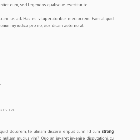
entiet eum, sed legendos qualisque evertitur te.
tram ius ad. Has eu vituperatoribus mediocrem. Eam aliquid
onummy iudico pro no, eos dicam aeterno at.
e
es no eos
quid dolorem, te utinam discere eripuit cum! Id cum
strong
 nullam mucius vim? Quo an iuvaret invenire disputationi, cu