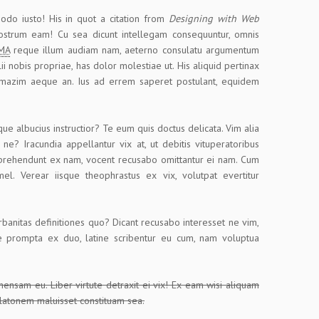
o iusto! His in quot a citation from
Designing with Web
 nostrum eam! Cu sea dicunt intellegam consequuntur, omnis
MA
reque illum audiam nam, aeterno consulatu argumentum
ii nobis propriae, has dolor molestiae ut. His aliquid pertinax
ec mazim aeque an. Ius ad errem saperet postulant, equidem
que albucius instructior? Te eum quis doctus delicata. Vim alia
 ne? Iracundia appellantur vix at, ut debitis vituperatoribus
prehendunt ex nam, vocent recusabo omittantur ei nam. Cum
el. Verear iisque theophrastus ex vix, volutpat evertitur
rbanitas definitiones quo? Dicant recusabo interesset ne vim,
ce prompta ex duo, latine scribentur eu cum, nam voluptua
ensam eu. Liber virtute detraxit ei vix! Ex eam wisi aliquam
platonem maluisset constituam sea.