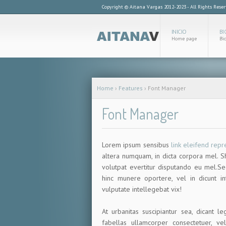
Copyright © Aitana Vargas 2012-2023 - All Rights Rese
INICIO
BI
Home page
Bi
Home
›
Features
›
Font Manager
Font Manager
Lorem ipsum sensibus
link eleifend rep
altera numquam, in dicta corpora mel. S
volutpat evertitur disputando eu mel.Se
hinc munere oportere, vel in dicunt i
vulputate intellegebat vix!
At urbanitas suscipiantur sea, dicant 
fabellas ullamcorper consectetuer, v