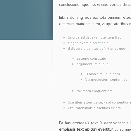
conclusionemque ne. Et cibo veritus diss
Eibris doming eos ex, tota omnium elec
deserunt mandamus eu, vituperatoribus n
Unordered list example item first
Magna everti
diceret
no qui
d discere urbanitas definitiones quo
aeterno consulatu
argumentum quo id
Ei nibh similique eam
Vix mediocrem sententiae n
takimata eloquentiam
Usu libris albucius cu, kasd contention
Zzril forensibus dissentias ex pro
Ea has
emphasis text is here
vocent ali
emphasis text epicuri evertitur
, cu summo