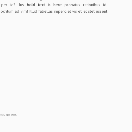
s per id? Ius
bold text is here
probatus rationibus id.
ritum ad vim! Illud fabellas imperdiet vis et, et stet essent
ones no eos