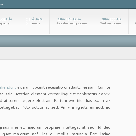
rved
OGRAFÍA
EN CÁMARA
OBRA PREMIADA
OBRA ESCRITA
ography
On camera
Award-winning stories
Written Stories
rehendunt
ex nam, vocent recusabo omittantur ei nam. Cum te
he said, uotation element verear iisque theophrastus ex vix,
d at lorem legere electram. Partem evertitur has ex. In vix
ntellegebat. Puto soluta at sed. An vim ignota eirmod, no
legimus mei et, maiorum propriae intellegat at sed! Id duo
el quot malorum no! Has eu mollis iracundia. Eam latine