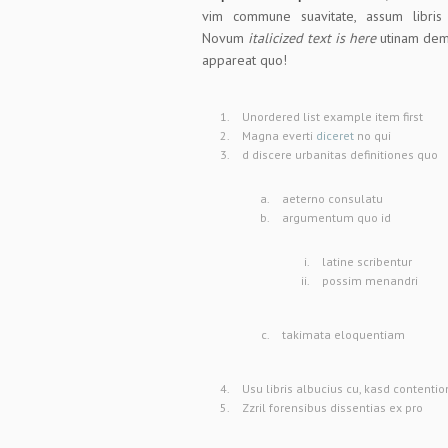
vim commune suavitate, assum libri
Novum
italicized text is here
utinam democ
appareat quo!
Unordered list example item first
Magna everti
diceret
no qui
d discere urbanitas definitiones quo
aeterno consulatu
argumentum quo id
latine scribentur
possim menandri
takimata eloquentiam
Usu libris albucius cu, kasd contenti
Zzril forensibus dissentias ex pro