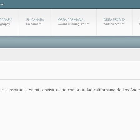
rved
OGRAFÍA
EN CÁMARA
OBRA PREMIADA
OBRA ESCRITA
ography
On camera
Award-winning stories
Written Stories
nicas inspiradas en mi convivir diario con la ciudad californiana de Los Ánge