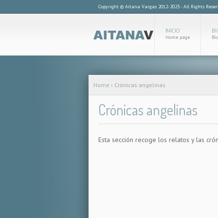
Copyright © Aitana Vargas 2012-2023 - All Rights Rese
INICIO
BI
Home page
Bi
Home
›
Crónicas angelinas
Crónicas angelinas
Esta sección recoge los relatos y las cró